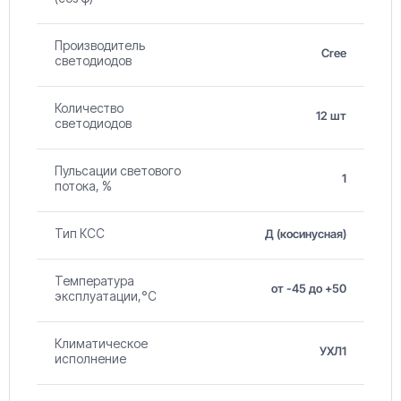
Производитель
Cree
светодиодов
Количество
12 шт
светодиодов
Пульсации светового
1
потока, %
Тип КСС
Д (косинусная)
Температура
от -45 до +50
эксплуатации,°С
Климатическое
УХЛ1
исполнение