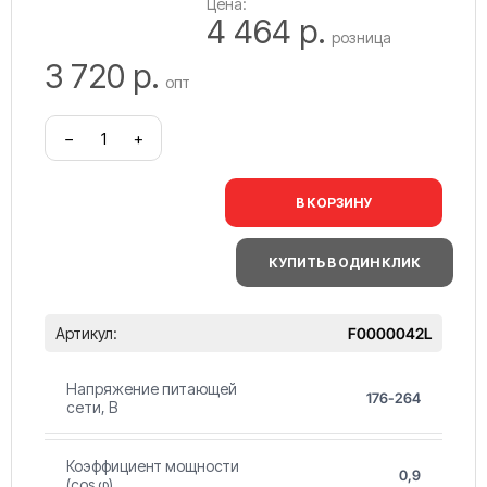
Цена:
4 464 р.
розница
3 720 р.
опт
−
+
В КОРЗИНУ
КУПИТЬ В ОДИН КЛИК
Артикул:
F0000042L
Напряжение питающей
176-264
сети, В
Коэффициент мощности
0,9
(cos φ)