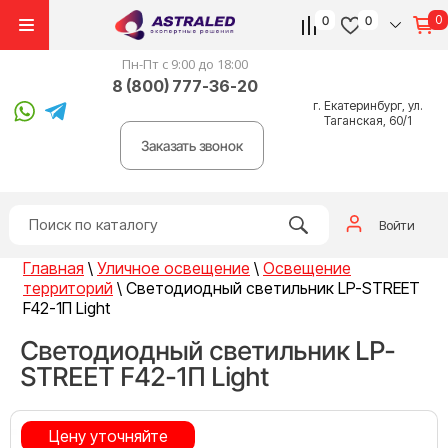
0
0
0
Пн-Пт с 9:00 до 18:00
8 (800) 777-36-20
г. Екатеринбург, ул.
Таганская, 60/1
Заказать звонок
Войти
Главная
\
Уличное освещение
\
Освещение
территорий
\
Светодиодный светильник LP-STREET
F42-1П Light
Светодиодный светильник LP-
STREET F42-1П Light
Цену уточняйте