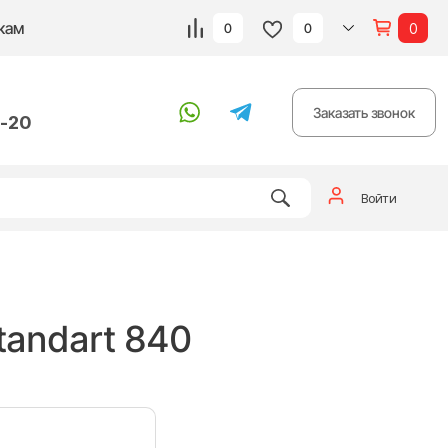
кам
0
0
0
Заказать звонок
6-20
Войти
andart 840