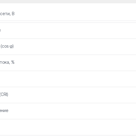
сети, В
и
(cos φ)
тока, %
CRI)
ение