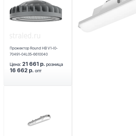
Прожектор Round HB V1-I0-
70491-04L05-6610040
21 661 р.
Цена:
розница
16 662 р.
опт