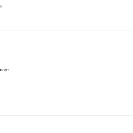
 К
порт