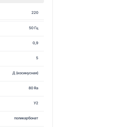
220
50 Гц
0,9
5
Д (косинусная)
80 Ra
У2
поликарбонат